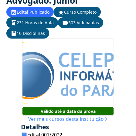
Advogado: Júnior
Edital Publicado
Curso Completo
231 Horas de Aula
503 Videoaulas
10 Disciplinas
Válido até a data da prova
Ver mais cursos desta instituição
Detalhes
Edital 001/2022