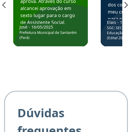
aprova. Através do curso
dos conte
alcancei aprovação em
meu curso,
sexto lugar para o cargo
para enten
de Assistente Social.
Elais - 15/07
colocar em
José - 16/05/2025
SGC: SEC BA - 
Hoje estou atuando na
através da
Prefeitura Municipal de Santarém
Educação Básic
Prefeitura de Santarém.
(Pará)
(Edital 2025_0
de questõe
Obrigado ao professores
e ao APROVA!”
Dúvidas
frequentes