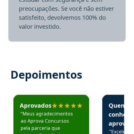
preocupações. Se você não estiver
satisfeito, devolvemos 100% do
valor investido.
Depoimentos
Estudante José recomenda o Aprova Concursos em depoime
Estudante Elai
Aprovados
Quem
“Meus agradecimentos
conhece
ao Aprova Concursos
aprova
pela parceria que
“Excelente