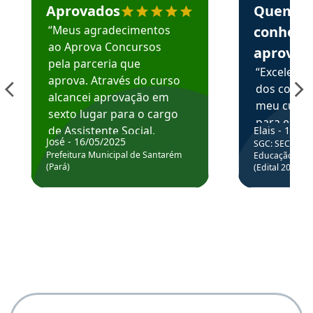
Aprovados
Quem
“Meus agradecimentos
conhece
ao Aprova Concursos
aprova
pela parceria que
“Excelente
aprova. Através do curso
dos conte
alcancei aprovação em
meu curso,
sexto lugar para o cargo
para enten
de Assistente Social.
Elais - 15/07
colocar em
José - 16/05/2025
SGC: SEC BA - 
Hoje estou atuando na
através da
Prefeitura Municipal de Santarém
Educação Básic
Prefeitura de Santarém.
(Pará)
(Edital 2025_0
de questõe
Obrigado ao professores
e ao APROVA!”