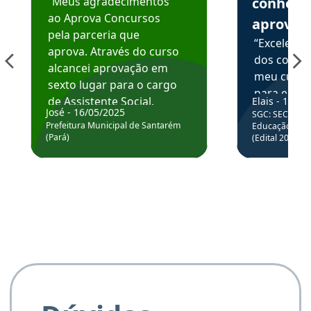
“Meus agradecimentos
conhece
ao Aprova Concursos
aprova
pela parceria que
“Excelente
aprova. Através do curso
dos conte
alcancei aprovação em
meu curso,
sexto lugar para o cargo
para enten
de Assistente Social.
Elais - 15/07
colocar em
José - 16/05/2025
SGC: SEC BA - 
Hoje estou atuando na
através da
Prefeitura Municipal de Santarém
Educação Básic
Prefeitura de Santarém.
(Pará)
(Edital 2025_0
de questõe
Obrigado ao professores
e ao APROVA!”