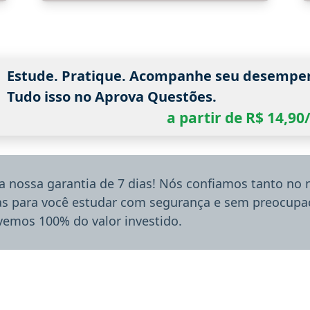
Estude. Pratique. Acompanhe seu desempe
Tudo isso no Aprova Questões.
a partir de R$ 14,9
a nossa garantia de 7 dias! Nós confiamos tanto no
ias para você estudar com segurança e sem preocupaç
lvemos 100% do valor investido.