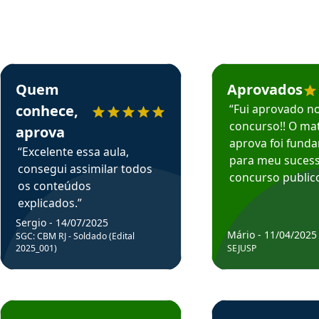
rsos em depoimento
Estudante Sergio recomenda o Aprova Concursos em depoimento
Estudante Mário reco
Quem
Aprovados
conhece,
“Fui aprovado n
concurso!! O mat
aprova
aprova foi fund
“Excelente essa aula,
para meu suces
consegui assimilar todos
concurso publico
os conteúdos
explicados.”
Sergio - 14/07/2025
Mário - 11/04/2025
SGC: CBM RJ - Soldado (Edital
2025_001)
SEJUSP
rsos em depoimento
Estudante Cicero recomenda o Aprova Concursos em depoimento
Estudante Henrique r