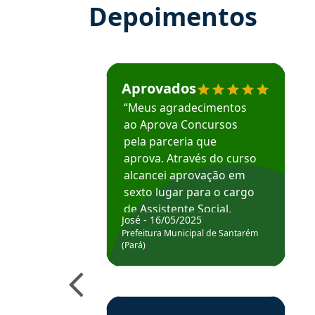
Depoimentos
Estudante José recomenda o Aprova Concu
Aprovados
“Meus agradecimentos
ao Aprova Concursos
pela parceria que
aprova. Através do curso
alcancei aprovação em
sexto lugar para o cargo
de Assistente Social.
José - 16/05/2025
Hoje estou atuando na
Prefeitura Municipal de Santarém
Prefeitura de Santarém.
(Pará)
Obrigado ao professores
e ao APROVA!”
Estudante Elais recomenda o Aprova Concu