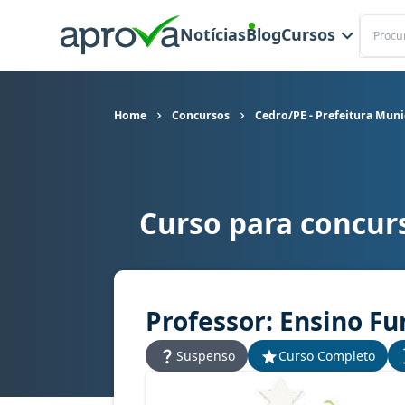
Buscar
Notícias
Blog
Cursos
Home
Concursos
Cedro/PE - Prefeitura Muni
Curso para concurs
Curso para concurso Cedro/PE - Prefeitura Muni
Professor: Ensino Fu
Suspenso
Curso Completo