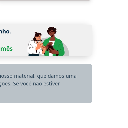
nho.
0/mês
 nosso material, que damos uma
ões. Se você não estiver