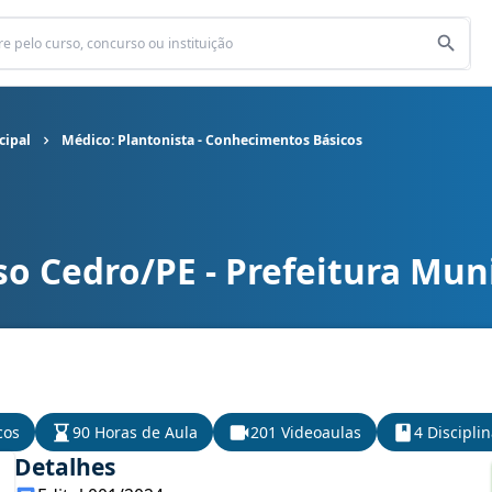
cipal
Médico: Plantonista - Conhecimentos Básicos
o Cedro/PE - Prefeitura Mun
cipal cargo Médico: Plantonista - Conhecimentos Básicos
cos
90 Horas de Aula
201 Videoaulas
4 Discipli
Detalhes