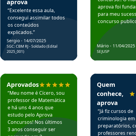
aprova
aprova foi fund
“Excelente essa aula,
para meu suces
consegui assimilar todos
concurso publico
os conteúdos
explicados.”
Sergio - 14/07/2025
Mário - 11/04/2025
SGC: CBM RJ - Soldado (Edital
2025_001)
SEJUSP
rsos em depoimento
Estudante Cicero recomenda o Aprova Concursos em depoimento
Estudante Henrique r
Aprovados
Quem
“Meu nome é Cícero, sou
conhece,
professor de Matemática
aprova
e há uns 4 anos que
“Já fiz cursos de
estudo pelo Aprova
criminologia em
Concursos! Nos últimos
preparatórios, 
3 anos conseguir ser
professores re