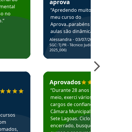
aprova
amental
“Apredendo muito no
so no
meu curso do
.”
Aprova..parabéns pelas
aulas são dinâmicas e
me ajudam a entender
Alessandra - 03/07/2025
melhor os assuntos.”
SGC: TJ PR - Técnico: Judiciário (Edital
2025_006)
ecomenda o Aprova Concursos em depoimento
Estudante Caio recomenda o Aprova Concur
Aprovados
“Durante 28 anos e
meio, exerci vários
cargos de confiança na
Câmara Municipal de
 cursos
Sete Lagoas. Ciclo
com
encerrado, busquei
nomados,