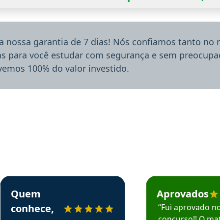
a nossa garantia de 7 dias! Nós confiamos tanto no
ias para você estudar com segurança e sem preocupaç
lvemos 100% do valor investido.
rsos em depoimento
Estudante Sergio recomenda o Aprova Concursos em depoimento
Estudante Mário reco
Quem
Aprovados
conhece,
“Fui aprovado n
concurso!! O mat