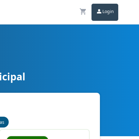
Login
icipal
nas