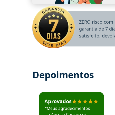
ZERO risco com 
garantia de 7 d
satisfeito, devo
Depoimentos
Estudante José recomenda o Aprova Concu
Aprovados
“Meus agradecimentos
ao Aprova Concursos