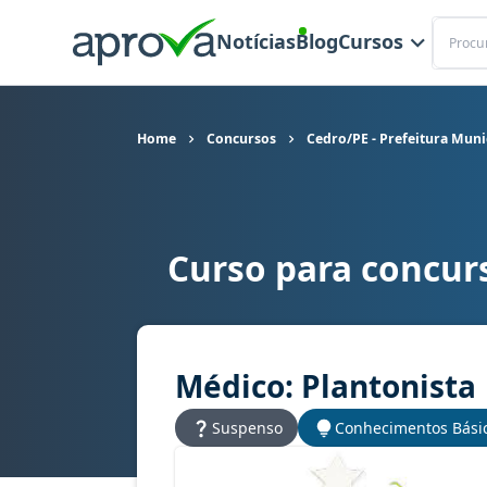
Buscar
Notícias
Blog
Cursos
Home
Concursos
Cedro/PE - Prefeitura Muni
Curso para concurs
Curso para concurso Cedro/PE - Prefeitura Muni
Médico: Plantonista
Suspenso
Conhecimentos Bási