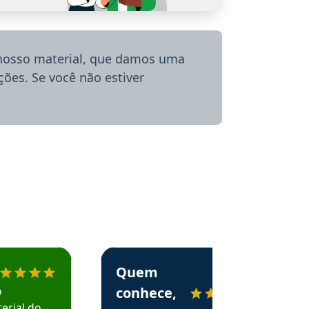
 nosso material, que damos uma
ões. Se você não estiver
menda o Aprova Concursos em depoimento
Estudante Alessandra recomenda o Aprova 
Quem
o
conhece,
erial do