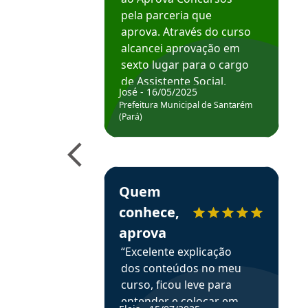
pela parceria que
aprova. Através do curso
alcancei aprovação em
sexto lugar para o cargo
de Assistente Social.
José - 16/05/2025
Hoje estou atuando na
Prefeitura Municipal de Santarém
Prefeitura de Santarém.
(Pará)
Obrigado ao professores
e ao APROVA!”
Estudante Elais recomenda o Aprova Concu
Quem
conhece,
aprova
“Excelente explicação
dos conteúdos no meu
curso, ficou leve para
entender e colocar em