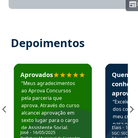
Depoimentos
Estudante José recomenda o Aprova Concursos em depoime
Estudante Elai
Aprovados
Quem
“Meus agradecimentos
conhece
ao Aprova Concursos
aprova
pela parceria que
“Excelente
aprova. Através do curso
dos conte
alcancei aprovação em
meu curso,
sexto lugar para o cargo
para enten
de Assistente Social.
Elais - 15/07
colocar em
José - 16/05/2025
SGC: SEC BA - 
Hoje estou atuando na