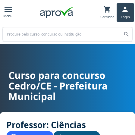
Menu
Carrinho
Login
Buscar
Curso para concurso
Curso para concurso Cedro/CE - Prefeitura Municipal cargo Profess
Cedro/CE - Prefeitura
Municipal
Professor: Ciências