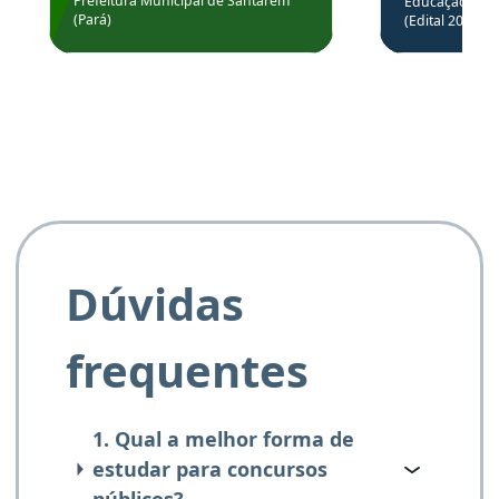
através da
Prefeitura Municipal de Santarém
Educação Básic
Prefeitura de Santarém.
(Pará)
(Edital 2025_0
de questõe
Obrigado ao professores
e ao APROVA!”
Dúvidas
frequentes
1. Qual a melhor forma de
estudar para concursos
públicos?