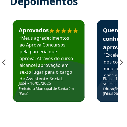
Depoimentos
Estudante José recomenda o Aprova Concursos em depoime
Estudante Elai
Aprovados
Quem
“Meus agradecimentos
conhece
ao Aprova Concursos
aprova
pela parceria que
“Excelente
aprova. Através do curso
dos conte
alcancei aprovação em
meu curso,
sexto lugar para o cargo
para enten
de Assistente Social.
Elais - 15/07
colocar em
José - 16/05/2025
SGC: SEC BA - 
Hoje estou atuando na
através da
Prefeitura Municipal de Santarém
Educação Básic
Prefeitura de Santarém.
(Pará)
(Edital 2025_0
de questõe
Obrigado ao professores
e ao APROVA!”