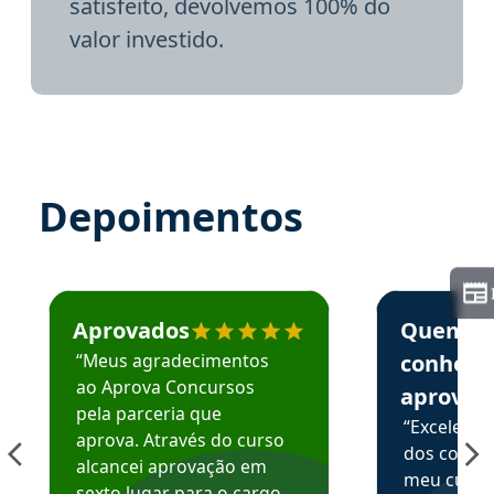
satisfeito, devolvemos 100% do
valor investido.
Depoimentos
Estudante José recomenda o Aprova Concursos em depoime
Estudante Elai
Aprovados
Quem
“Meus agradecimentos
conhece
ao Aprova Concursos
aprova
pela parceria que
“Excelente
aprova. Através do curso
dos conte
alcancei aprovação em
meu curso,
sexto lugar para o cargo