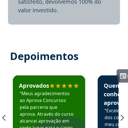
satisfeito, devolvemos 100% do
valor investido.
Depoimentos
Estudante José recomenda o Aprova Concursos em depoime
Estudante Elai
Aprovados
Quem
“Meus agradecimentos
conhece
ao Aprova Concursos
aprova
pela parceria que
“Excelente
aprova. Através do curso
dos conte
alcancei aprovação em
meu curso,
sexto lugar para o cargo