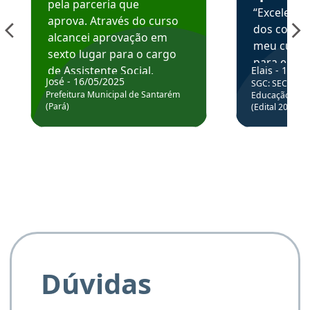
pela parceria que
“Excelente
aprova. Através do curso
dos conte
alcancei aprovação em
meu curso,
sexto lugar para o cargo
para enten
de Assistente Social.
Elais - 15/07
colocar em
José - 16/05/2025
SGC: SEC BA - 
Hoje estou atuando na
através da
Prefeitura Municipal de Santarém
Educação Básic
Prefeitura de Santarém.
(Pará)
(Edital 2025_0
de questõe
Obrigado ao professores
e ao APROVA!”
Dúvidas