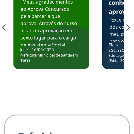
“Meus agradecimentos
conhece
ao Aprova Concursos
aprova
pela parceria que
“Excelente
aprova. Através do curso
dos conte
alcancei aprovação em
meu curso,
sexto lugar para o cargo
para enten
de Assistente Social.
Elais - 15/07
colocar em
José - 16/05/2025
SGC: SEC BA - 
Hoje estou atuando na
através da
Prefeitura Municipal de Santarém
Educação Básic
Prefeitura de Santarém.
(Pará)
(Edital 2025_0
de questõe
Obrigado ao professores
e ao APROVA!”