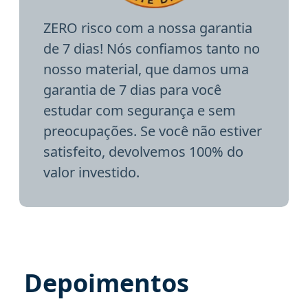
ZERO risco com a nossa garantia
de 7 dias! Nós confiamos tanto no
nosso material, que damos uma
garantia de 7 dias para você
estudar com segurança e sem
preocupações. Se você não estiver
satisfeito, devolvemos 100% do
valor investido.
Depoimentos