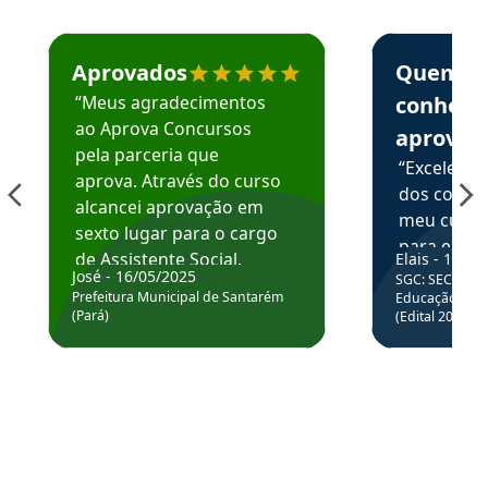
Estudante José recomenda o Aprova Concursos em depoime
Estudante Elai
Aprovados
Quem
“Meus agradecimentos
conhece
ao Aprova Concursos
aprova
pela parceria que
“Excelente
aprova. Através do curso
dos conte
alcancei aprovação em
meu curso,
sexto lugar para o cargo
para enten
de Assistente Social.
Elais - 15/07
colocar em
José - 16/05/2025
SGC: SEC BA - 
Hoje estou atuando na
através da
Prefeitura Municipal de Santarém
Educação Básic
Prefeitura de Santarém.
(Pará)
(Edital 2025_0
de questõe
Obrigado ao professores
e ao APROVA!”