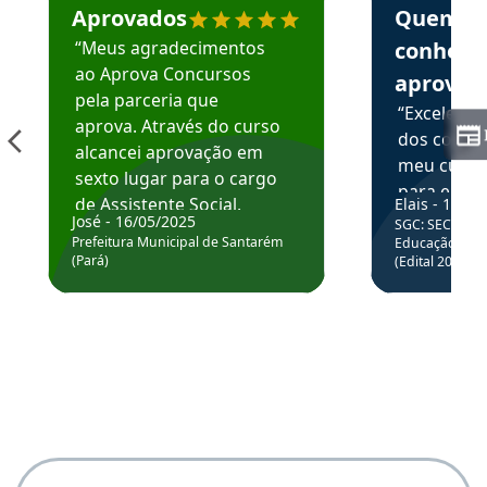
Aprovados
Quem
“Meus agradecimentos
conhece
ao Aprova Concursos
aprova
pela parceria que
“Excelente
aprova. Através do curso
dos conte
alcancei aprovação em
meu curso,
sexto lugar para o cargo
para enten
de Assistente Social.
Elais - 15/07
colocar em
José - 16/05/2025
SGC: SEC BA - 
Hoje estou atuando na
através da
Prefeitura Municipal de Santarém
Educação Básic
Prefeitura de Santarém.
(Pará)
(Edital 2025_0
de questõe
Obrigado ao professores
e ao APROVA!”