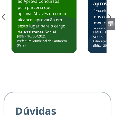
ao Aprova Concursos
aprova
pela parceria que
“Excelente
aprova. Através do curso
dos conte
alcancei aprovação em
meu curso,
sexto lugar para o cargo
para enten
de Assistente Social.
Elais - 15/07
colocar em
José - 16/05/2025
SGC: SEC BA - 
Hoje estou atuando na
através da
Prefeitura Municipal de Santarém
Educação Básic
Prefeitura de Santarém.
(Pará)
(Edital 2025_0
de questõe
Obrigado ao professores
e ao APROVA!”
Dúvidas