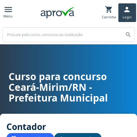
Menu
Carrinho
Login
Buscar
Curso para concurso
Curso para concurso Ceará-Mirim/RN - Prefeitura Municipal cargo
Ceará-Mirim/RN -
Prefeitura Municipal
Contador