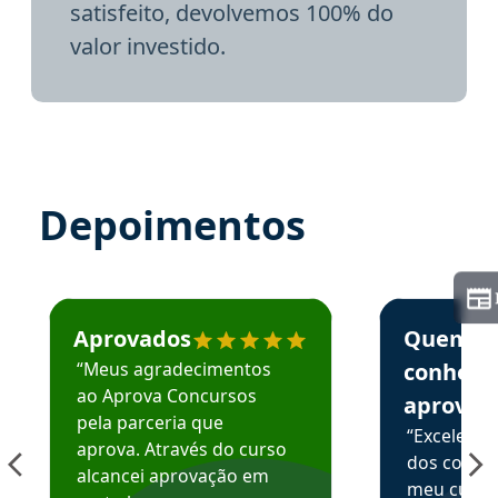
satisfeito, devolvemos 100% do
valor investido.
Depoimentos
Estudante José recomenda o Aprova Concursos em depoime
Estudante Elai
Aprovados
Quem
“Meus agradecimentos
conhece
ao Aprova Concursos
aprova
pela parceria que
“Excelente
aprova. Através do curso
dos conte
alcancei aprovação em
meu curso,