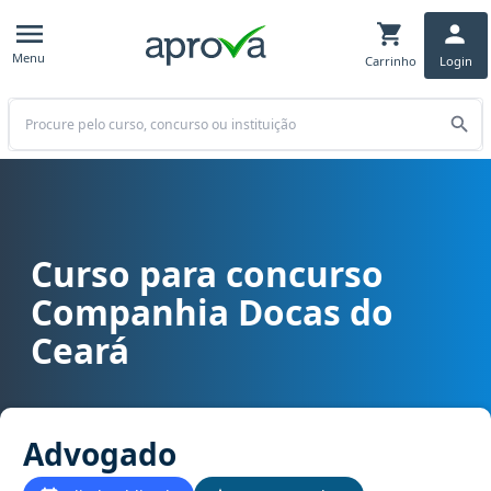
Menu
Carrinho
Login
Buscar
Curso para concurso
Curso para concurso CDC (CE) - Companhia Docas do Ceará cargo
Companhia Docas do
Ceará
Advogado