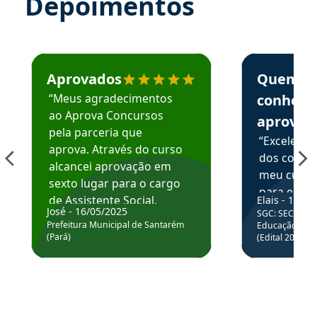
Depoimentos
Estudante José recomenda o Aprova Concursos em depoime
Estudante Elai
Aprovados
Quem
“Meus agradecimentos
conhece
ao Aprova Concursos
aprova
pela parceria que
“Excelente
aprova. Através do curso
dos conte
alcancei aprovação em
meu curso,
sexto lugar para o cargo
para enten
de Assistente Social.
Elais - 15/07
colocar em
José - 16/05/2025
SGC: SEC BA - 
Hoje estou atuando na
através da
Prefeitura Municipal de Santarém
Educação Básic
Prefeitura de Santarém.
(Pará)
(Edital 2025_0
de questõe
Obrigado ao professores
e ao APROVA!”