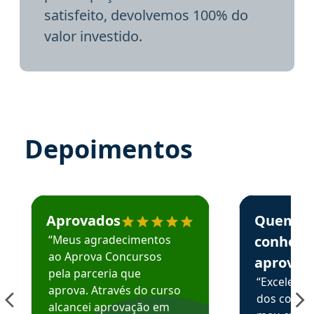
satisfeito, devolvemos 100% do
valor investido.
Depoimentos
Estudante José recomenda o Aprova Concursos em depoime
Estudante Elai
Aprovados
Quem
“Meus agradecimentos
conhece
ao Aprova Concursos
aprova
pela parceria que
“Excelente
aprova. Através do curso
dos conte
alcancei aprovação em