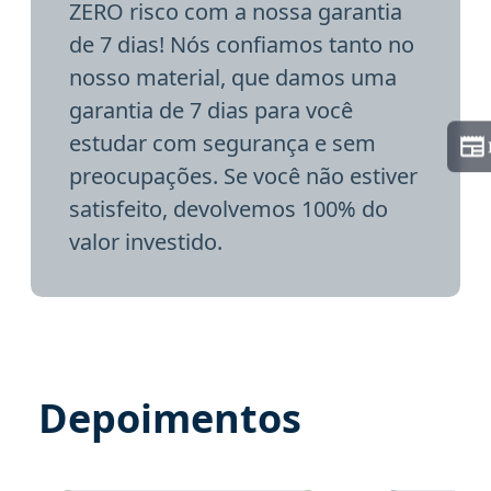
ZERO risco com a nossa garantia
de 7 dias! Nós confiamos tanto no
nosso material, que damos uma
garantia de 7 dias para você
estudar com segurança e sem
preocupações. Se você não estiver
satisfeito, devolvemos 100% do
valor investido.
Depoimentos