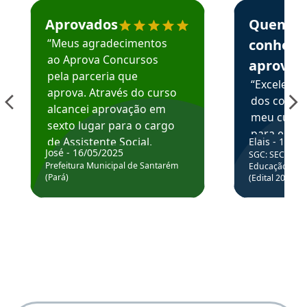
Estudante José recomenda o Aprova Concursos em depoime
Estudante Elai
Aprovados
Quem
“Meus agradecimentos
conhece
ao Aprova Concursos
aprova
pela parceria que
“Excelente
aprova. Através do curso
dos conte
alcancei aprovação em
meu curso,
sexto lugar para o cargo
para enten
de Assistente Social.
Elais - 15/07
colocar em
José - 16/05/2025
SGC: SEC BA - 
Hoje estou atuando na
através da
Prefeitura Municipal de Santarém
Educação Básic
Prefeitura de Santarém.
(Pará)
(Edital 2025_0
de questõe
Obrigado ao professores
e ao APROVA!”