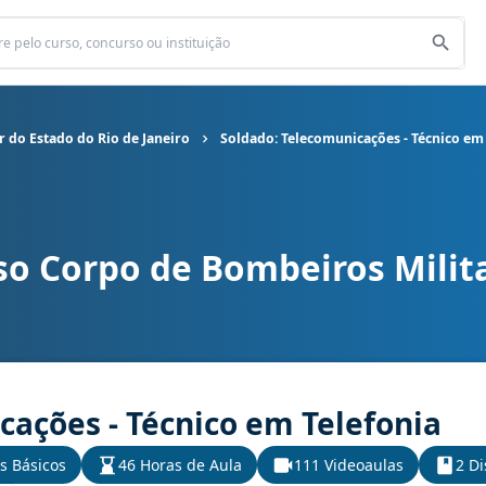
 do Estado do Rio de Janeiro
Soldado: Telecomunicações - Técnico em
so Corpo de Bombeiros Milita
Bombeiros Militar do Estado do Rio de Janeiro cargo Soldado: Tel
cações - Técnico em Telefonia
s Básicos
46 Horas de Aula
111 Videoaulas
2 Di