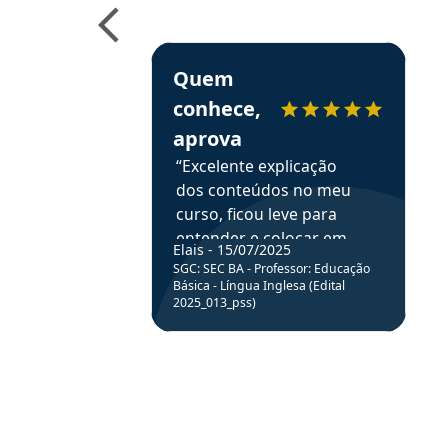
e ao APROVA!”
Estudante Elais recomenda o Aprova Concu
Quem
conhece,
aprova
“Excelente explicação
dos conteúdos no meu
curso, ficou leve para
entender e colocar em
Elais - 15/07/2025
prática através da
SGC: SEC BA - Professor: Educação
resolução de questões.”
Básica - Língua Inglesa (Edital
2025_013_pss)