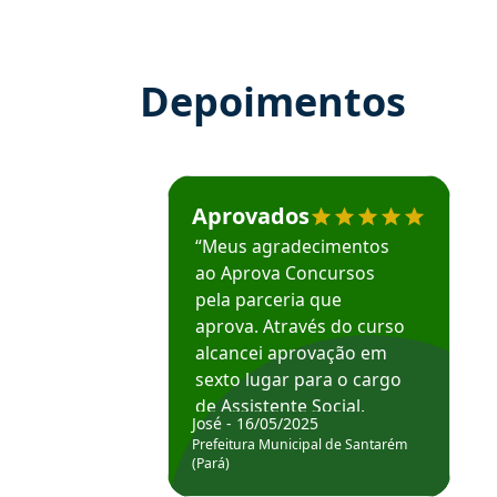
Depoimentos
Estudante José recomenda o Aprova Concu
Aprovados
“Meus agradecimentos
ao Aprova Concursos
pela parceria que
aprova. Através do curso
alcancei aprovação em
sexto lugar para o cargo
de Assistente Social.
José - 16/05/2025
Hoje estou atuando na
Prefeitura Municipal de Santarém
Prefeitura de Santarém.
(Pará)
Obrigado ao professores