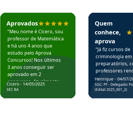
rsos em depoimento
Estudante Cicero recomenda o Aprova Concursos em depoimento
Estudante Henrique r
Aprovados
Quem
“Meu nome é Cícero, sou
conhece,
professor de Matemática
aprova
e há uns 4 anos que
“Já fiz cursos de
estudo pelo Aprova
criminologia em
Concursos! Nos últimos
preparatórios, 
3 anos conseguir ser
professores re
aprovado em 2
fiz curso em pós
Henrique - 04/07/2
concursos. Atualmente,
Cicero - 14/05/2025
graduação. Poré
SGC: PF - Delegado: Pol
estou atuando como
SEC BA
(Edital 2025_001_2)
Professor do Apr
professor de Matemática
sem dúvida, o m
do Estado da Bahia que
todos na discipl
fui aprovado estudando
Criminologia! Ex
com o Aprova.”
didática e objeti
Parabéns a todo