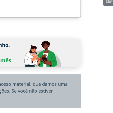
nho.
0/mês
 nosso material, que damos uma
ões. Se você não estiver