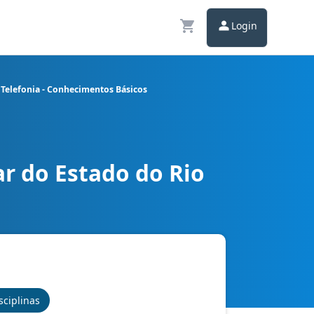
Login
 Telefonia - Conhecimentos Básicos
r do Estado do Rio
ecomunicações - Técnico em Telefonia - Conhecimentos Básicos
sciplinas