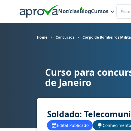
Buscar
Notícias
Blog
Cursos
Home
Concursos
Corpo de Bombeiros Militar
Curso para concur
Curso para concurso CBM RJ, CBMERJ - Corpo de 
de Janeiro
Soldado: Telecomuni
Edital Publicado
Conhecimento