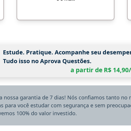
Estude. Pratique. Acompanhe seu desempe
Tudo isso no Aprova Questões.
a partir de R$ 14,9
a nossa garantia de 7 dias! Nós confiamos tanto no
ias para você estudar com segurança e sem preocupaç
lvemos 100% do valor investido.