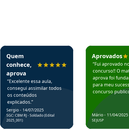
rsos em depoimento
Estudante Sergio recomenda o Aprova Concursos em depoimento
Estudante Mário reco
Quem
Aprovados
conhece,
“Fui aprovado n
concurso!! O mat
aprova
aprova foi fund
“Excelente essa aula,
para meu suces
consegui assimilar todos
concurso publico
os conteúdos
explicados.”
Sergio - 14/07/2025
Mário - 11/04/2025
SGC: CBM RJ - Soldado (Edital
2025_001)
SEJUSP