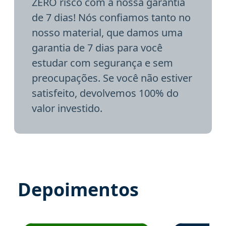
ZERO risco com a nossa garantia
de 7 dias! Nós confiamos tanto no
nosso material, que damos uma
garantia de 7 dias para você
estudar com segurança e sem
preocupações. Se você não estiver
satisfeito, devolvemos 100% do
valor investido.
Depoimentos