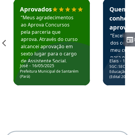
Estudante José recomenda o Aprova Concursos em depoime
Estudante Elai
Aprovados
Quem
“Meus agradecimentos
conhece
ao Aprova Concursos
aprova
pela parceria que
“Excelente
aprova. Através do curso
dos conte
alcancei aprovação em
meu curso,
sexto lugar para o cargo
para enten
de Assistente Social.
Elais - 15/07
colocar em
José - 16/05/2025
SGC: SEC BA - 
Hoje estou atuando na
através da
Prefeitura Municipal de Santarém
Educação Básic
Prefeitura de Santarém.
(Pará)
(Edital 2025_0
de questõe
Obrigado ao professores
e ao APROVA!”