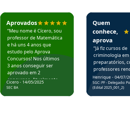
rsos em depoimento
Estudante Cicero recomenda o Aprova Concursos em depoimento
Estudante Henrique r
Aprovados
Quem
“Meu nome é Cícero, sou
conhece,
professor de Matemática
aprova
e há uns 4 anos que
“Já fiz cursos de
estudo pelo Aprova
criminologia em
Concursos! Nos últimos
preparatórios, 
3 anos conseguir ser
professores re
aprovado em 2
fiz curso em pós
Henrique - 04/07/2
concursos. Atualmente,
Cicero - 14/05/2025
graduação. Poré
SGC: PF - Delegado: Pol
estou atuando como
SEC BA
(Edital 2025_001_2)
Professor do Apr
professor de Matemática
sem dúvida, o m
do Estado da Bahia que
todos na discipl
fui aprovado estudando
Criminologia! Ex
com o Aprova.”
didática e objeti
Parabéns a todo