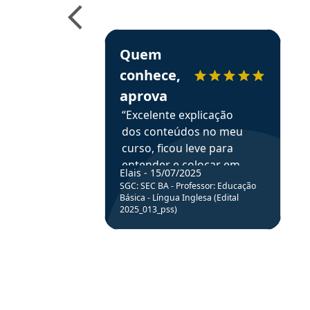
e ao APROVA!”
Estudante Elais recomenda o Aprova Concu
Quem
conhece,
aprova
“Excelente explicação
dos conteúdos no meu
curso, ficou leve para
entender e colocar em
Elais - 15/07/2025
prática através da
SGC: SEC BA - Professor: Educação
resolução de questões.”
Básica - Língua Inglesa (Edital
2025_013_pss)