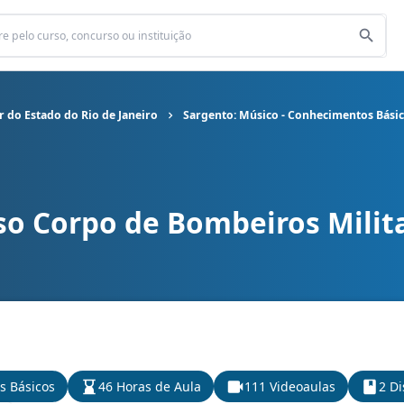
 do Estado do Rio de Janeiro
Sargento: Músico - Conhecimentos Bási
so Corpo de Bombeiros Milita
 Bombeiros Militar do Estado do Rio de Janeiro cargo Sargento: M
s Básicos
46 Horas de Aula
111 Videoaulas
2 Di