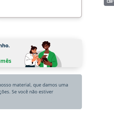
nho.
0/mês
 nosso material, que damos uma
ões. Se você não estiver