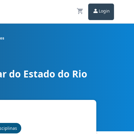
Login
cos
r do Estado do Rio
úsico - Conhecimentos Básicos
sciplinas