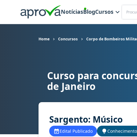
Buscar
Notícias
Blog
Cursos
Home
Concursos
Corpo de Bombeiros Militar
Curso para concur
Curso para concurso CBM RJ, CBMERJ - Corpo de
de Janeiro
Sargento: Músico
Edital Publicado
Conhecimento