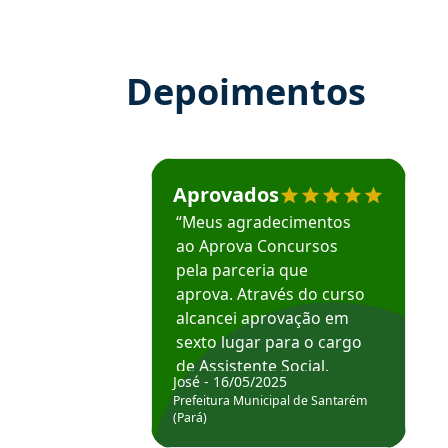
Depoimentos
Estudante José recomenda o Aprova Concu
Aprovados
“Meus agradecimentos
ao Aprova Concursos
pela parceria que
aprova. Através do curso
alcancei aprovação em
sexto lugar para o cargo
de Assistente Social.
José - 16/05/2025
Hoje estou atuando na
Prefeitura Municipal de Santarém
Prefeitura de Santarém.
(Pará)
Obrigado ao professores