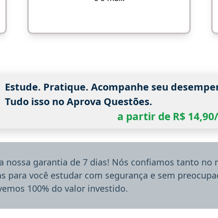
Estude. Pratique. Acompanhe seu desempe
Tudo isso no Aprova Questões.
a partir de R$ 14,9
a nossa garantia de 7 dias! Nós confiamos tanto no
ias para você estudar com segurança e sem preocupaç
lvemos 100% do valor investido.