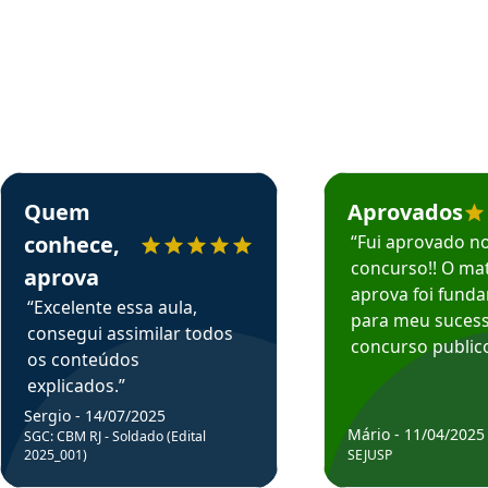
rsos em depoimento
Estudante Sergio recomenda o Aprova Concursos em depoimento
Estudante Mário reco
Quem
Aprovados
conhece,
“Fui aprovado n
concurso!! O mat
aprova
aprova foi fund
“Excelente essa aula,
para meu suces
consegui assimilar todos
concurso publico
os conteúdos
explicados.”
Sergio - 14/07/2025
Mário - 11/04/2025
SGC: CBM RJ - Soldado (Edital
2025_001)
SEJUSP