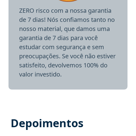
ZERO risco com a nossa garantia
de 7 dias! Nós confiamos tanto no
nosso material, que damos uma
garantia de 7 dias para você
estudar com segurança e sem
preocupações. Se você não estiver
satisfeito, devolvemos 100% do
valor investido.
Depoimentos