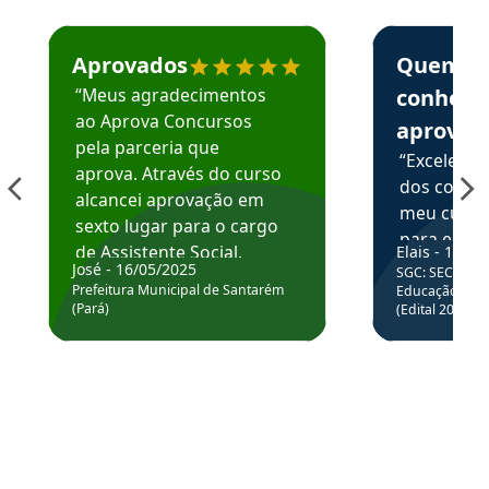
Estudante José recomenda o Aprova Concursos em depoime
Estudante Elai
Aprovados
Quem
“Meus agradecimentos
conhece
ao Aprova Concursos
aprova
pela parceria que
“Excelente
aprova. Através do curso
dos conte
alcancei aprovação em
meu curso,
sexto lugar para o cargo
para enten
de Assistente Social.
Elais - 15/07
colocar em
José - 16/05/2025
SGC: SEC BA - 
Hoje estou atuando na
através da
Prefeitura Municipal de Santarém
Educação Básic
Prefeitura de Santarém.
(Pará)
(Edital 2025_0
de questõe
Obrigado ao professores
e ao APROVA!”