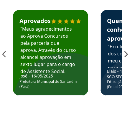
Estudante José recomenda o Aprova Concursos em depoime
Estudante Elai
Aprovados
Quem
“Meus agradecimentos
conhece
ao Aprova Concursos
aprova
pela parceria que
“Excelente
aprova. Através do curso
dos conte
alcancei aprovação em
meu curso,
sexto lugar para o cargo
para enten
de Assistente Social.
Elais - 15/07
colocar em
José - 16/05/2025
SGC: SEC BA - 
Hoje estou atuando na
através da
Prefeitura Municipal de Santarém
Educação Básic
Prefeitura de Santarém.
(Pará)
(Edital 2025_0
de questõe
Obrigado ao professores
e ao APROVA!”