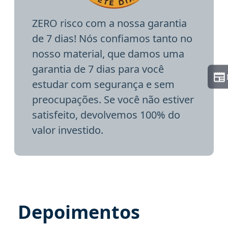
ZERO risco com a nossa garantia
de 7 dias! Nós confiamos tanto no
nosso material, que damos uma
garantia de 7 dias para você
estudar com segurança e sem
preocupações. Se você não estiver
satisfeito, devolvemos 100% do
valor investido.
Depoimentos