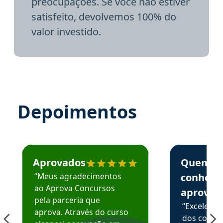
preocupações. Se você não estiver
satisfeito, devolvemos 100% do
valor investido.
Depoimentos
Estudante José recomenda o Aprova Concursos em depoime
Estudante Elai
Aprovados
Quem
“Meus agradecimentos
conhece
ao Aprova Concursos
aprova
pela parceria que
“Excelente
aprova. Através do curso
dos conte