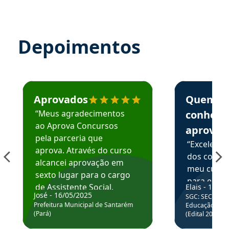
Depoimentos
Estudante José recomenda o Aprova Concursos em depoime
Estudante Elai
Aprovados
Quem
“Meus agradecimentos
conhece
ao Aprova Concursos
aprova
pela parceria que
“Excelente
aprova. Através do curso
dos conte
alcancei aprovação em
meu curso,
sexto lugar para o cargo
para enten
de Assistente Social.
Elais - 15/07
colocar em
José - 16/05/2025
SGC: SEC BA - 
Hoje estou atuando na
através da
Prefeitura Municipal de Santarém
Educação Básic
Prefeitura de Santarém.
(Pará)
(Edital 2025_0
de questõe
Obrigado ao professores