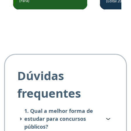
(Pará)
(Edital 2025_0
de questõe
Obrigado ao professores
e ao APROVA!”
Dúvidas
frequentes
1. Qual a melhor forma de
estudar para concursos
públicos?