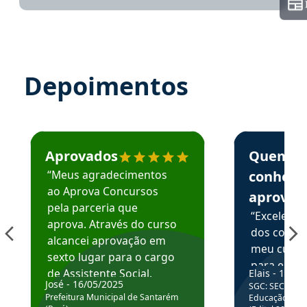
Depoimentos
Estudante José recomenda o Aprova Concursos em depoime
Estudante Elai
Aprovados
Quem
“Meus agradecimentos
conhece
ao Aprova Concursos
aprova
pela parceria que
“Excelente
aprova. Através do curso
dos conte
alcancei aprovação em
meu curso,
sexto lugar para o cargo
para enten
de Assistente Social.
Elais - 15/07
colocar em
José - 16/05/2025
SGC: SEC BA - 
Hoje estou atuando na
através da
Prefeitura Municipal de Santarém
Educação Básic
Prefeitura de Santarém.