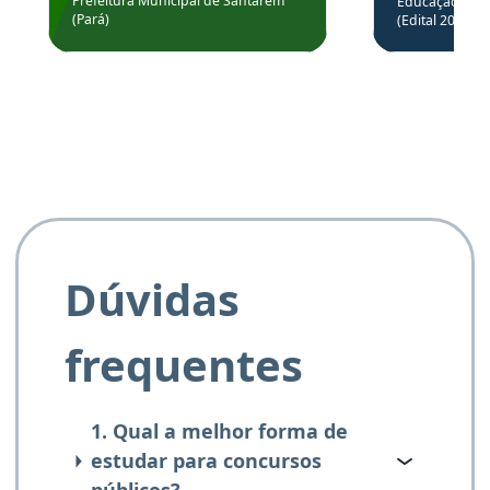
através da
Prefeitura Municipal de Santarém
Educação Básic
Prefeitura de Santarém.
(Pará)
(Edital 2025_0
de questõe
Obrigado ao professores
e ao APROVA!”
Dúvidas
frequentes
1. Qual a melhor forma de
estudar para concursos