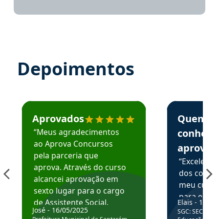
Depoimentos
Estudante José recomenda o Aprova Concursos em depoime
Estudante Elai
Aprovados
Quem
“Meus agradecimentos
conhece
ao Aprova Concursos
aprova
pela parceria que
“Excelente
aprova. Através do curso
dos conte
alcancei aprovação em
meu curso,
sexto lugar para o cargo
para enten
de Assistente Social.
Elais - 15/07
colocar em
José - 16/05/2025
SGC: SEC BA - 
Hoje estou atuando na