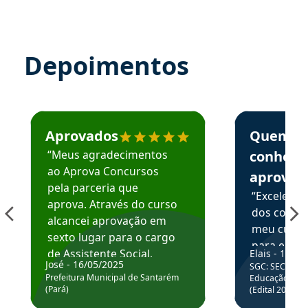
Depoimentos
Estudante José recomenda o Aprova Concursos em depoime
Estudante Elai
Aprovados
Quem
“Meus agradecimentos
conhece
ao Aprova Concursos
aprova
pela parceria que
“Excelente
aprova. Através do curso
dos conte
alcancei aprovação em
meu curso,
sexto lugar para o cargo
para enten
de Assistente Social.
Elais - 15/07
colocar em
José - 16/05/2025
SGC: SEC BA - 
Hoje estou atuando na
através da
Prefeitura Municipal de Santarém
Educação Básic
Prefeitura de Santarém.
(Pará)
(Edital 2025_0
de questõe
Obrigado ao professores