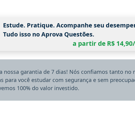
Estude. Pratique. Acompanhe seu desempe
Tudo isso no Aprova Questões.
a partir de R$ 14,9
a nossa garantia de 7 dias! Nós confiamos tanto no
ias para você estudar com segurança e sem preocupaç
lvemos 100% do valor investido.