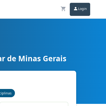
Login
ar de Minas Gerais
tos Básicos
ciplinas