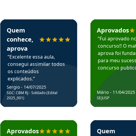
rsos em depoimento
Estudante Sergio recomenda o Aprova Concursos em depoimento
Estudante Mário reco
Quem
Aprovados
conhece,
“Fui aprovado n
concurso!! O mat
aprova
aprova foi fund
“Excelente essa aula,
para meu suces
consegui assimilar todos
concurso publico
os conteúdos
explicados.”
Sergio - 14/07/2025
Mário - 11/04/2025
SGC: CBM RJ - Soldado (Edital
2025_001)
SEJUSP
rsos em depoimento
Estudante Cicero recomenda o Aprova Concursos em depoimento
Estudante Henrique r
Aprovados
Quem