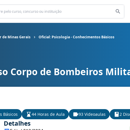
r de Minas Gerais
Oficial: Psicologia - Conhecimentos Básicos
so Corpo de Bombeiros Milit
s Militar de Minas Gerais cargo Oficial: Psicologia - Conhecimen
s Básicos
44 Horas de Aula
93 Videoaulas
2 Dis
Detalhes