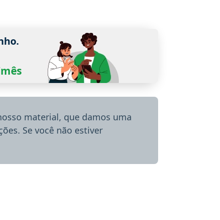
nho.
0/mês
 nosso material, que damos uma
ões. Se você não estiver