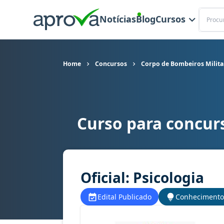
Buscar
Notícias
Blog
Cursos
Home
Concursos
Corpo de Bombeiros Milita
Curso para concur
Curso para concurso CBM MG - Corpo de Bombeiro
Oficial: Psicologia
Edital Publicado
Conhecimento