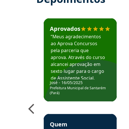
Estudante José recomenda o Aprova Concu
Aprovados
“Meus agradecimentos
ao Aprova Concursos
pela parceria que
aprova. Através do curso
alcancei aprovação em
sexto lugar para o cargo
de Assistente Social.
José - 16/05/2025
Hoje estou atuando na
Prefeitura Municipal de Santarém
Prefeitura de Santarém.
(Pará)
Obrigado ao professores
e ao APROVA!”
Estudante Elais recomenda o Aprova Concu
Quem