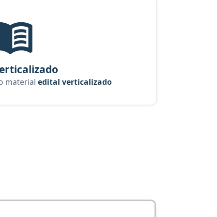
urso Oficial: Psicologia - Conhecimentos Básicos
Edital Verticalizado, material gratuito do Aprova Concursos para
verticalizado
 o material
edital verticalizado