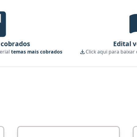
mas mais cobrados, material gratuito do Aprova Concursos para o c
 cobrados
Edital 
erial
temas mais cobrados
Click aqui para baixar