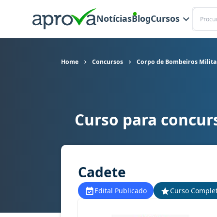
Buscar
Notícias
Blog
Cursos
Home
Concursos
Corpo de Bombeiros Milita
Curso para concur
Curso para concurso CBM MG - Corpo de Bombei
Cadete
Edital Publicado
Curso Comple