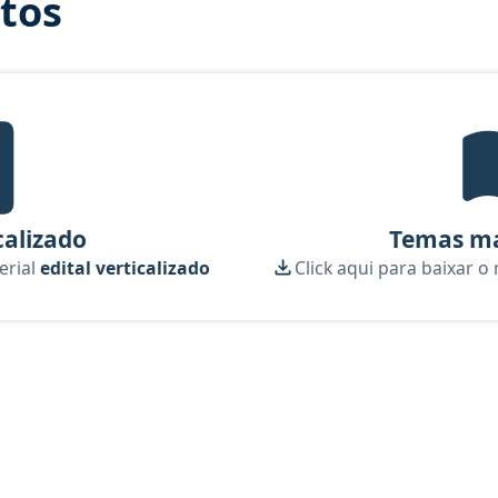
itos
tal Verticalizado, material gratuito do Aprova Concursos para o cu
calizado
Temas ma
erial
edital verticalizado
Click aqui para baixar o