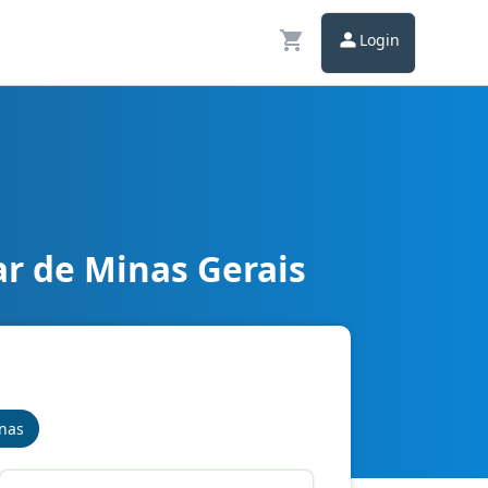
Login
ar de Minas Gerais
inas