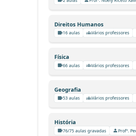
2 aulas
Profº. Noely Ricetti X
Direitos Humanos
16 aulas
Vários professores
Física
66 aulas
Vários professores
Geografia
53 aulas
Vários professores
História
76/75 aulas gravadas
Profº. P