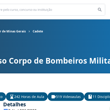
r de Minas Gerais
Cadete
so Corpo de Bombeiros Milit
ros Militar de Minas Gerais cargo Cadete
to
242 Horas de Aula
519 Videoaulas
11 Discipl
Detalhes