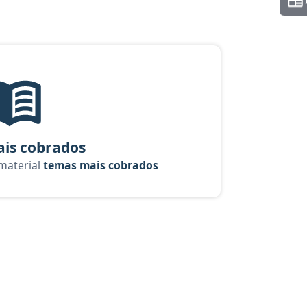
rso Cadete
Temas mais cobrados, material gratuito do Aprova Concursos pa
is cobrados
 material
temas mais cobrados