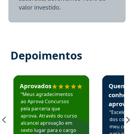
valor investido.
Depoimentos
Estudante José recomenda o Aprova Concursos em depoime
Estudante Elai
Aprovados
Quem
“Meus agradecimentos
conhece
ao Aprova Concursos
aprova
pela parceria que
“Excelente
aprova. Através do curso
dos conte
alcancei aprovação em
meu curso,
sexto lugar para o cargo
para enten