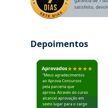
garantia de 7 d
satisfeito, devo
Depoimentos
Estudante José recomenda o Aprova Concu
Aprovados
“Meus agradecimentos
ao Aprova Concursos
pela parceria que
aprova. Através do curso
alcancei aprovação em
sexto lugar para o cargo