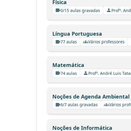
Física
0/15 aulas gravadas
Profº. An
Língua Portuguesa
77 aulas
Vários professores
Matemática
74 aulas
Profº. André Luis Tata
Noções de Agenda Ambiental
6/7 aulas gravadas
Vários pro
Noções de Informática