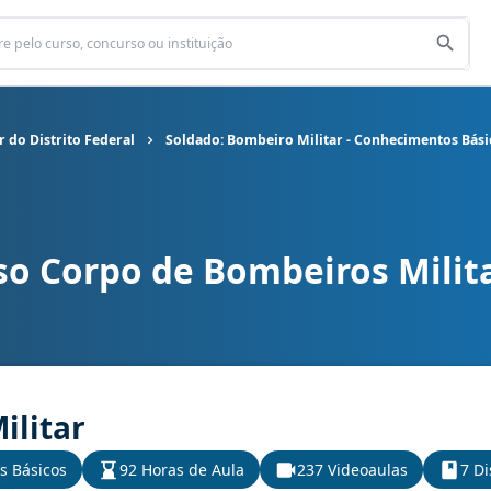
 do Distrito Federal
Soldado: Bombeiro Militar - Conhecimentos Bási
o Corpo de Bombeiros Milita
s Militar do Distrito Federal cargo Soldado: Bombeiro Militar - 
ilitar
s Básicos
92 Horas de Aula
237 Videoaulas
7 Di