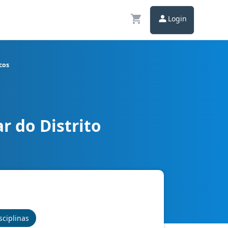
Login
cos
r do Distrito
Conhecimentos Básicos
sciplinas