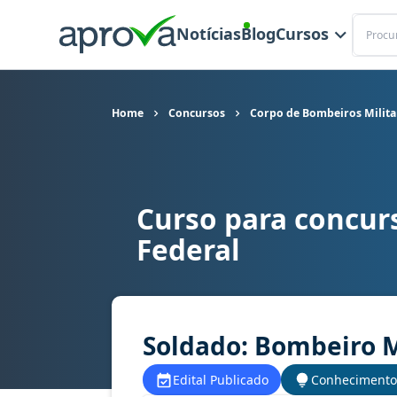
Buscar
Notícias
Blog
Cursos
Home
Concursos
Corpo de Bombeiros Militar
Curso para concurs
Curso para concurso CBM DF - Corpo de Bombeiro
Federal
Soldado: Bombeiro M
Edital Publicado
Conhecimento