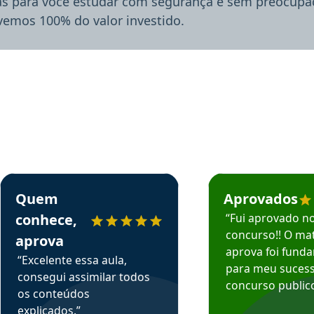
ias para você estudar com segurança e sem preocupaç
lvemos 100% do valor investido.
rsos em depoimento
Estudante Sergio recomenda o Aprova Concursos em depoimento
Estudante Mário reco
Quem
Aprovados
conhece,
“Fui aprovado n
concurso!! O mat
aprova
aprova foi fund
“Excelente essa aula,
para meu suces
consegui assimilar todos
concurso publico
os conteúdos
explicados.”