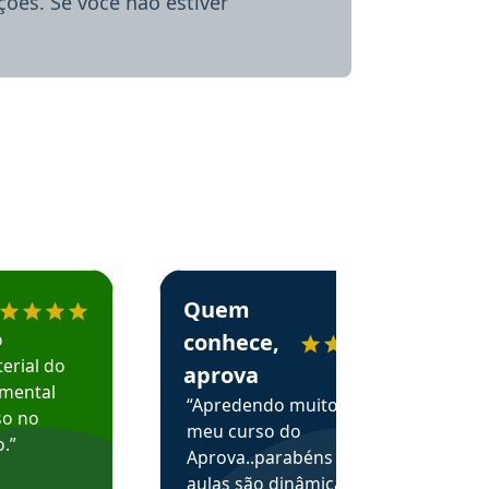
ões. Se você não estiver
menda o Aprova Concursos em depoimento
Estudante Alessandra recomenda o Aprova 
Quem
o
conhece,
erial do
aprova
amental
“Apredendo muito no
so no
meu curso do
.”
Aprova..parabéns pelas
aulas são dinâmicas e