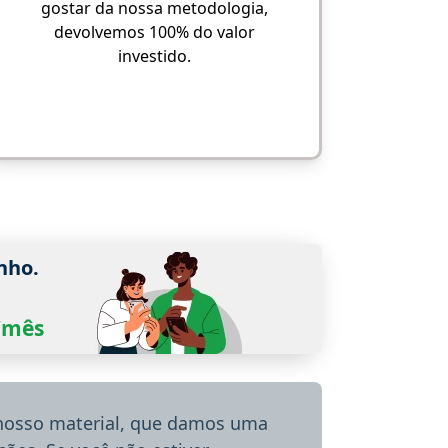
gostar da nossa metodologia,
devolvemos 100% do valor
investido.
nho.
0/mês
 nosso material, que damos uma