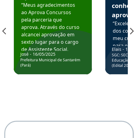
“Meus agradecimentos
conhece
ao Aprova Concursos
aprova
pela parceria que
“Excelente
aprova. Através do curso
dos conte
alcancei aprovação em
meu curso,
sexto lugar para o cargo
para enten
de Assistente Social.
Elais - 15/07
colocar em
José - 16/05/2025
SGC: SEC BA - 
Hoje estou atuando na
através da
Prefeitura Municipal de Santarém
Educação Básic
Prefeitura de Santarém.
(Pará)
(Edital 2025_0
de questõe
Obrigado ao professores
e ao APROVA!”