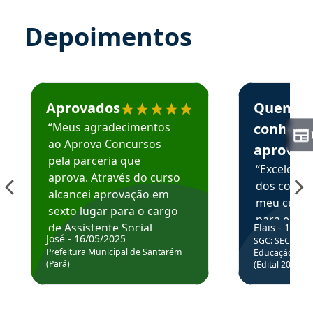
Depoimentos
Estudante José recomenda o Aprova Concursos em depoime
Estudante Elai
Aprovados
Quem
“Meus agradecimentos
conhece
ao Aprova Concursos
aprova
pela parceria que
“Excelente
aprova. Através do curso
dos conte
alcancei aprovação em
meu curso,
sexto lugar para o cargo
para enten
de Assistente Social.
Elais - 15/07
colocar em
José - 16/05/2025
SGC: SEC BA - 
Hoje estou atuando na
através da
Prefeitura Municipal de Santarém
Educação Básic
Prefeitura de Santarém.
(Pará)
(Edital 2025_0
de questõe
Obrigado ao professores
e ao APROVA!”