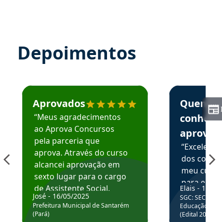
Depoimentos
Estudante José recomenda o Aprova Concursos em depoime
Estudante Elai
Aprovados
Quem
“Meus agradecimentos
conhece
ao Aprova Concursos
aprova
pela parceria que
“Excelente
aprova. Através do curso
dos conte
alcancei aprovação em
meu curso,
sexto lugar para o cargo
para enten
de Assistente Social.
Elais - 15/07
colocar em
José - 16/05/2025
SGC: SEC BA - 
Hoje estou atuando na
através da
Prefeitura Municipal de Santarém
Educação Básic
Prefeitura de Santarém.
(Pará)
(Edital 2025_0
de questõe