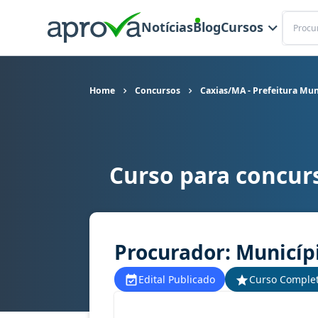
Buscar
Notícias
Blog
Cursos
Home
Concursos
Caxias/MA - Prefeitura Mun
Curso para concurs
Curso para concurso Caxias/MA - Prefeitura Mun
Procurador: Municíp
Edital Publicado
Curso Comple