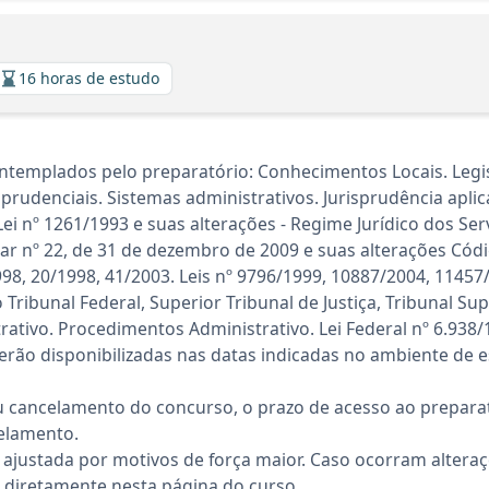
16 horas de estudo
ntemplados pelo preparatório: Conhecimentos Locais. Leg
prudenciais. Sistemas administrativos. Jurisprudência aplic
ei nº 1261/1993 e suas alterações - Regime Jurídico dos Se
r nº 22, de 31 de dezembro de 2009 e suas alterações Códi
8, 20/1998, 41/2003. Leis nº 9796/1999, 10887/2004, 11457/
ribunal Federal, Superior Tribunal de Justiça, Tribunal Sup
ativo. Procedimentos Administrativo. Lei Federal nº 6.938/
rão disponibilizadas nas datas indicadas no ambiente de es
 cancelamento do concurso, o prazo de acesso ao preparat
elamento.
 ajustada por motivos de força maior. Caso ocorram altera
diretamente nesta página do curso.