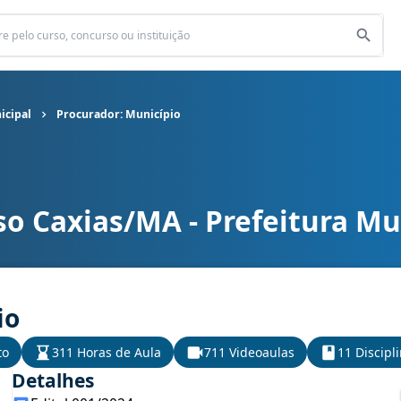
icipal
Procurador: Município
o Caxias/MA - Prefeitura Mu
icipal cargo Procurador: Município
io
to
311 Horas de Aula
711 Videoaulas
11 Discipl
Detalhes