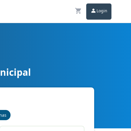
Login
nicipal
inas