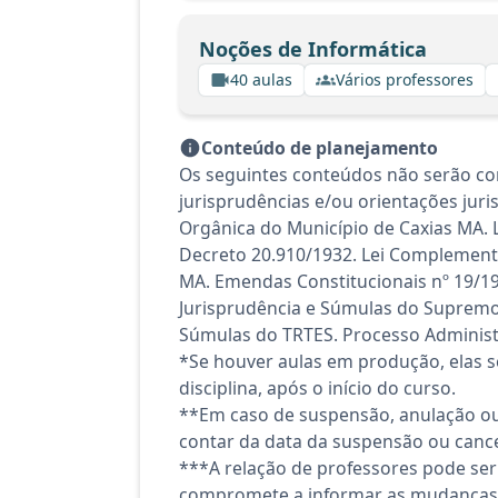
Noções de Informática
40 aulas
Vários professores
Conteúdo de planejamento
Os seguintes conteúdos não serão co
jurisprudências e/ou orientações juris
Orgânica do Município de Caxias MA. L
Decreto 20.910/1932. Lei Complementa
MA. Emendas Constitucionais nº 19/199
Jurisprudência e Súmulas do Supremo T
Súmulas do TRTES. Processo Administr
*Se houver aulas em produção, elas se
disciplina, após o início do curso.
**Em caso de suspensão, anulação ou
contar da data da suspensão ou canc
***A relação de professores pode ser
compromete a informar as mudanças 