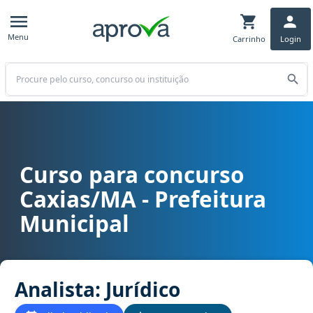
Menu
Carrinho
Login
Buscar
Curso para concurso
Curso para concurso Caxias/MA - Prefeitura Municipal cargo Analist
Caxias/MA - Prefeitura
Municipal
Analista: Jurídico