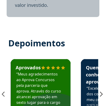
valor investido.
Depoimentos
Estudante José recomenda o Aprova Concursos em depoime
Estudante Elai
Aprovados
Quem
“Meus agradecimentos
conhece
ao Aprova Concursos
aprova
pela parceria que
“Excelente
aprova. Através do curso
dos conte
alcancei aprovação em
meu curso,
sexto lugar para o cargo
para enten