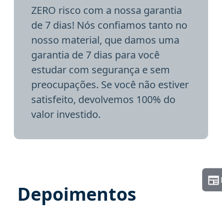
ZERO risco com a nossa garantia
de 7 dias! Nós confiamos tanto no
nosso material, que damos uma
garantia de 7 dias para você
estudar com segurança e sem
preocupações. Se você não estiver
satisfeito, devolvemos 100% do
valor investido.
Depoimentos