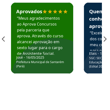
Estudante José recomenda o Aprova Concursos em depoime
Estudante Elai
Aprovados
Quem
“Meus agradecimentos
conhece
ao Aprova Concursos
aprova
pela parceria que
“Excelente
aprova. Através do curso
dos conte
alcancei aprovação em
meu curso,
sexto lugar para o cargo
para enten
de Assistente Social.
Elais - 15/07
colocar em
José - 16/05/2025
SGC: SEC BA - 
Hoje estou atuando na
através da
Prefeitura Municipal de Santarém
Educação Básic
Prefeitura de Santarém.
(Pará)
(Edital 2025_0
de questõe
Obrigado ao professores
e ao APROVA!”