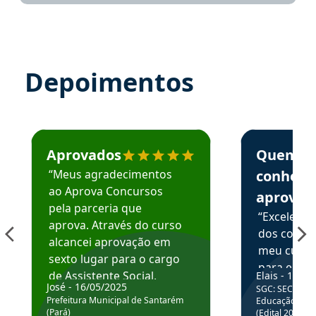
Depoimentos
Estudante José recomenda o Aprova Concursos em depoime
Estudante Elai
Aprovados
Quem
“Meus agradecimentos
conhece
ao Aprova Concursos
aprova
pela parceria que
“Excelente
aprova. Através do curso
dos conte
alcancei aprovação em
meu curso,
sexto lugar para o cargo
para enten
de Assistente Social.
Elais - 15/07
colocar em
José - 16/05/2025
SGC: SEC BA - 
Hoje estou atuando na
através da
Prefeitura Municipal de Santarém
Educação Básic
Prefeitura de Santarém.
(Pará)
(Edital 2025_0