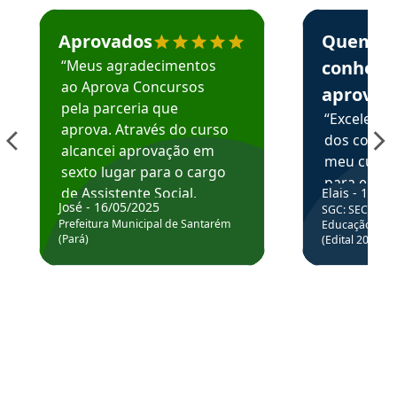
Estudante José recomenda o Aprova Concursos em depoime
Estudante Elai
Aprovados
Quem
“Meus agradecimentos
conhece
ao Aprova Concursos
aprova
pela parceria que
“Excelente
aprova. Através do curso
dos conte
alcancei aprovação em
meu curso,
sexto lugar para o cargo
para enten
de Assistente Social.
Elais - 15/07
colocar em
José - 16/05/2025
SGC: SEC BA - 
Hoje estou atuando na
através da
Prefeitura Municipal de Santarém
Educação Básic
Prefeitura de Santarém.
(Pará)
(Edital 2025_0
de questõe
Obrigado ao professores
e ao APROVA!”