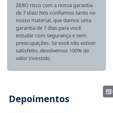
ZERO risco com a nossa garantia
de 7 dias! Nós confiamos tanto no
nosso material, que damos uma
garantia de 7 dias para você
estudar com segurança e sem
preocupações. Se você não estiver
satisfeito, devolvemos 100% do
valor investido.
Depoimentos