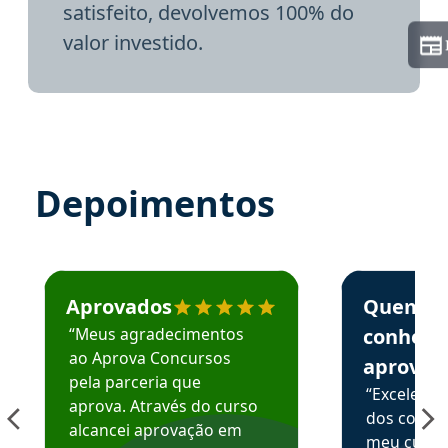
satisfeito, devolvemos 100% do
valor investido.
Depoimentos
Estudante José recomenda o Aprova Concursos em depoime
Estudante Elai
Aprovados
Quem
“Meus agradecimentos
conhece
ao Aprova Concursos
aprova
pela parceria que
“Excelente
aprova. Através do curso
dos conte
alcancei aprovação em
meu curso,