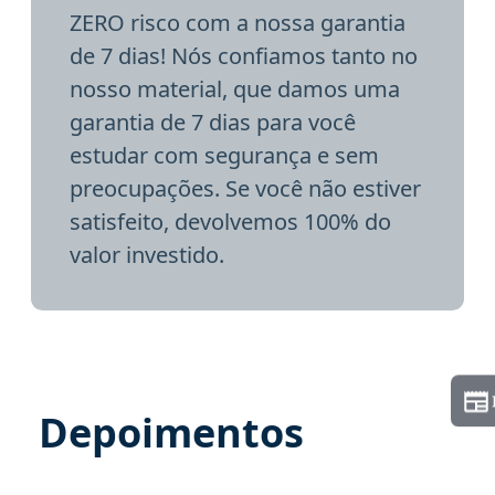
ZERO risco com a nossa garantia
de 7 dias! Nós confiamos tanto no
nosso material, que damos uma
garantia de 7 dias para você
estudar com segurança e sem
preocupações. Se você não estiver
satisfeito, devolvemos 100% do
valor investido.
Depoimentos