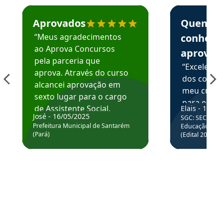
Estudante José recomenda o Aprova Concursos em depoime
Estudante Elai
Aprovados
Quem
“Meus agradecimentos
conhece
ao Aprova Concursos
aprova
pela parceria que
“Excelente
aprova. Através do curso
dos conte
alcancei aprovação em
meu curso,
sexto lugar para o cargo
para enten
de Assistente Social.
Elais - 15/07
colocar em
José - 16/05/2025
SGC: SEC BA - 
Hoje estou atuando na
através da
Prefeitura Municipal de Santarém
Educação Básic
Prefeitura de Santarém.
(Pará)
(Edital 2025_0
de questõe
Obrigado ao professores
e ao APROVA!”