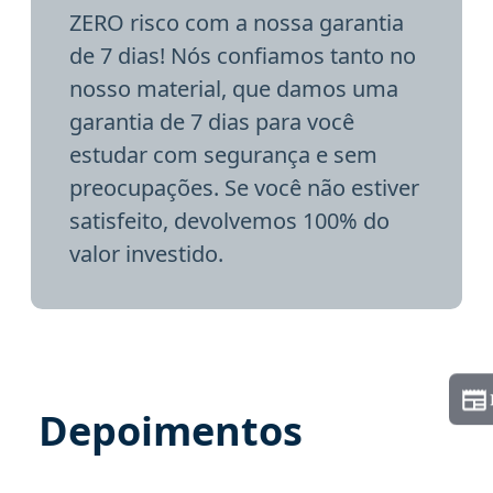
ZERO risco com a nossa garantia
de 7 dias! Nós confiamos tanto no
nosso material, que damos uma
garantia de 7 dias para você
estudar com segurança e sem
preocupações. Se você não estiver
satisfeito, devolvemos 100% do
valor investido.
Depoimentos