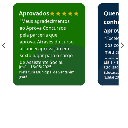
Estudante José recomenda o Aprova Concursos em depoime
Estudante Elai
Aprovados
Quem
“Meus agradecimentos
conhece
ao Aprova Concursos
aprova
pela parceria que
“Excelente
aprova. Através do curso
dos conte
alcancei aprovação em
meu curso,
sexto lugar para o cargo
para enten
de Assistente Social.
Elais - 15/07
colocar em
José - 16/05/2025
SGC: SEC BA - 
Hoje estou atuando na
através da
Prefeitura Municipal de Santarém
Educação Básic
Prefeitura de Santarém.
(Pará)
(Edital 2025_0
de questõe
Obrigado ao professores
e ao APROVA!”