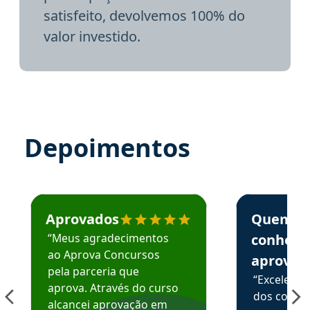
satisfeito, devolvemos 100% do
valor investido.
Depoimentos
Estudante José recomenda o Aprova Concursos em depoime
Estudante Elai
Aprovados
Quem
“Meus agradecimentos
conhece
ao Aprova Concursos
aprova
pela parceria que
“Excelente
aprova. Através do curso
dos conte
alcancei aprovação em