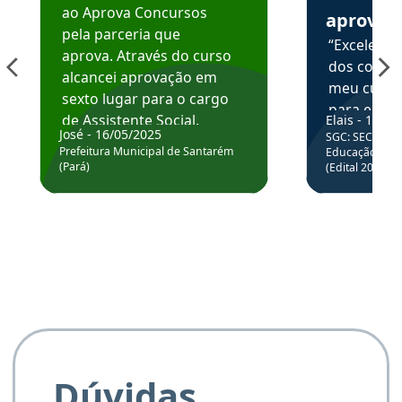
ao Aprova Concursos
aprova
pela parceria que
“Excelente
aprova. Através do curso
dos conte
alcancei aprovação em
meu curso,
sexto lugar para o cargo
para enten
de Assistente Social.
Elais - 15/07
colocar em
José - 16/05/2025
SGC: SEC BA - 
Hoje estou atuando na
através da
Prefeitura Municipal de Santarém
Educação Básic
Prefeitura de Santarém.
(Pará)
(Edital 2025_0
de questõe
Obrigado ao professores
e ao APROVA!”
Dúvidas