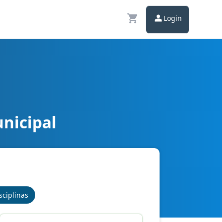
Login
unicipal
sciplinas