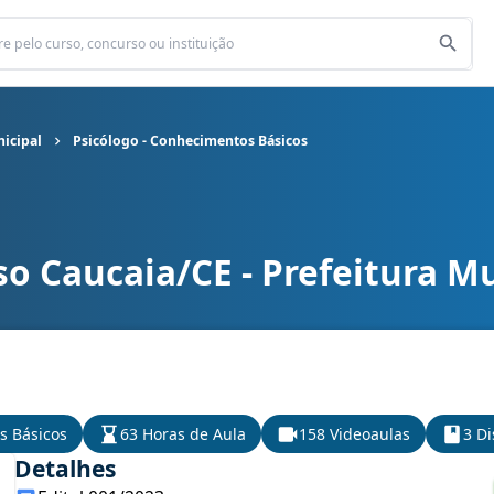
nicipal
Psicólogo - Conhecimentos Básicos
o Caucaia/CE - Prefeitura M
nicipal cargo Psicólogo - Conhecimentos Básicos
s Básicos
63 Horas de Aula
158 Videoaulas
3 Di
Detalhes