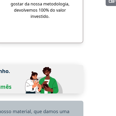
gostar da nossa metodologia,
devolvemos 100% do valor
investido.
nho.
0/mês
 nosso material, que damos uma