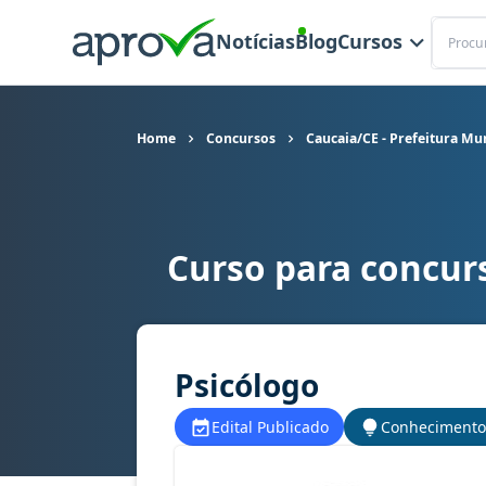
Buscar
Notícias
Blog
Cursos
Home
Concursos
Caucaia/CE - Prefeitura Mu
Curso para concurs
Curso para concurso Caucaia/CE - Prefeitura Mu
Psicólogo
Edital Publicado
Conhecimento