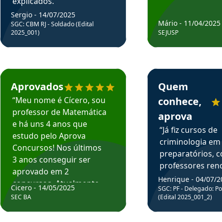
explicados.”
Sergio - 14/07/2025
Mário - 11/04/2025
SGC: CBM RJ - Soldado (Edital
2025_001)
SEJUSP
rsos em depoimento
Estudante Cicero recomenda o Aprova Concursos em depoimento
Estudante Henrique r
Aprovados
Quem
“Meu nome é Cícero, sou
conhece,
professor de Matemática
aprova
e há uns 4 anos que
“Já fiz cursos de
estudo pelo Aprova
criminologia em
Concursos! Nos últimos
preparatórios, 
3 anos conseguir ser
professores re
aprovado em 2
fiz curso em pós
Henrique - 04/07/2
concursos. Atualmente,
Cicero - 14/05/2025
graduação. Poré
SGC: PF - Delegado: Pol
estou atuando como
SEC BA
(Edital 2025_001_2)
Professor do Apr
professor de Matemática
sem dúvida, o m
do Estado da Bahia que