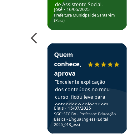
de Assistente Social.
José - 16/05/2025
Hoje estou atuando na
Prefeitura Municipal de Santarém
Prefeitura de Santarém.
(Pará)
Obrigado ao professores
e ao APROVA!”
Estudante Elais recomenda o Aprova Concu
Quem
conhece,
aprova
“Excelente explicação
dos conteúdos no meu
curso, ficou leve para
entender e colocar em
Elais - 15/07/2025
prática através da
SGC: SEC BA - Professor: Educação
resolução de questões.”
Básica - Língua Inglesa (Edital
2025_013_pss)