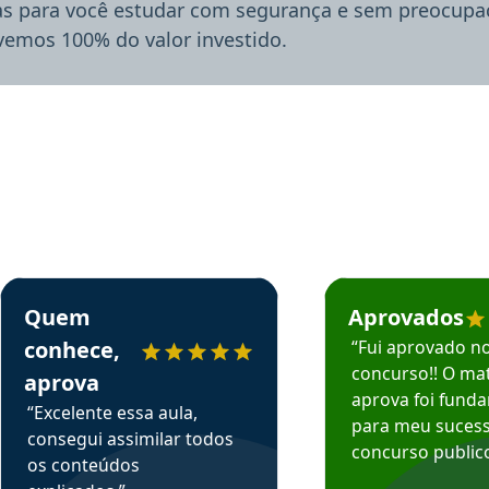
ias para você estudar com segurança e sem preocupaç
lvemos 100% do valor investido.
rsos em depoimento
Estudante Sergio recomenda o Aprova Concursos em depoimento
Estudante Mário reco
Quem
Aprovados
conhece,
“Fui aprovado n
concurso!! O mat
aprova
aprova foi fund
“Excelente essa aula,
para meu suces
consegui assimilar todos
concurso publico
os conteúdos