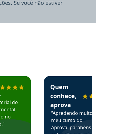
ões. Se você não estiver
menda o Aprova Concursos em depoimento
Estudante Alessandra recomenda o Aprova 
Quem
o
conhece,
erial do
aprova
amental
“Apredendo muito no
so no
meu curso do
.”
Aprova..parabéns pelas