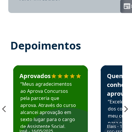
Depoimentos
Estudante José recomenda o Aprova Concursos em depoime
Estudante Elai
Aprovados
Quem
“Meus agradecimentos
conhece
ao Aprova Concursos
aprova
pela parceria que
“Excelente
aprova. Através do curso
dos conte
alcancei aprovação em
meu curso,
sexto lugar para o cargo
para enten
de Assistente Social.
Elais - 15/07
colocar em
José - 16/05/2025
SGC: SEC BA - 