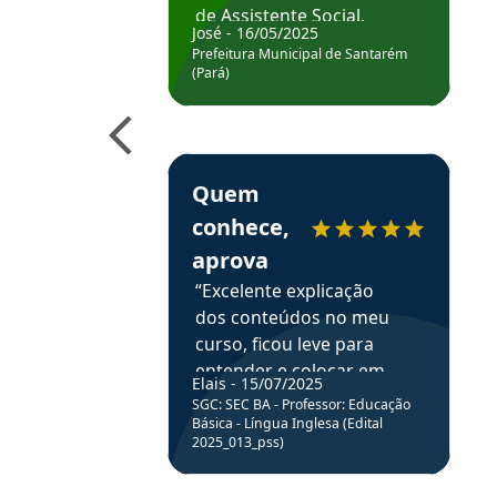
de Assistente Social.
José - 16/05/2025
Hoje estou atuando na
Prefeitura Municipal de Santarém
Prefeitura de Santarém.
(Pará)
Obrigado ao professores
e ao APROVA!”
Estudante Elais recomenda o Aprova Concu
Quem
conhece,
aprova
“Excelente explicação
dos conteúdos no meu
curso, ficou leve para
entender e colocar em
Elais - 15/07/2025
prática através da
SGC: SEC BA - Professor: Educação
resolução de questões.”
Básica - Língua Inglesa (Edital
2025_013_pss)