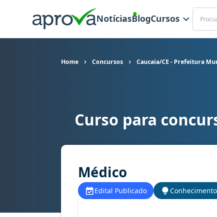
Buscar
Notícias
Blog
Cursos
Home
Concursos
Caucaia/CE - Prefeitura Mu
Curso para concurs
Curso para concurso Caucaia/CE - Prefeitura M
Médico
Edital Publicado
Conhecimento