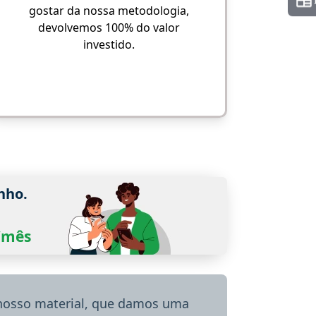
gostar da nossa metodologia,
devolvemos 100% do valor
investido.
nho.
0/mês
 nosso material, que damos uma