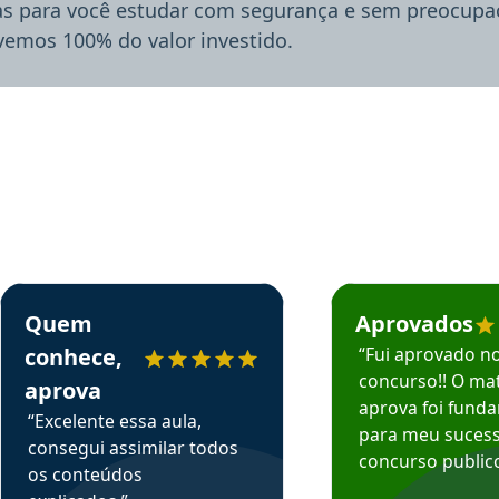
ias para você estudar com segurança e sem preocupaç
lvemos 100% do valor investido.
rsos em depoimento
Estudante Sergio recomenda o Aprova Concursos em depoimento
Estudante Mário reco
Quem
Aprovados
conhece,
“Fui aprovado n
concurso!! O mat
aprova
aprova foi fund
“Excelente essa aula,
para meu suces
consegui assimilar todos
concurso publico
os conteúdos