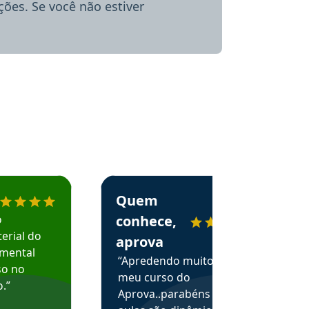
ões. Se você não estiver
menda o Aprova Concursos em depoimento
Estudante Alessandra recomenda o Aprova 
Quem
o
conhece,
erial do
aprova
amental
“Apredendo muito no
so no
meu curso do
.”
Aprova..parabéns pelas