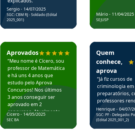
explicados.”
Sergio - 14/07/2025
Mário - 11/04/2025
SGC: CBM RJ - Soldado (Edital
2025_001)
SEJUSP
rsos em depoimento
Estudante Cicero recomenda o Aprova Concursos em depoimento
Estudante Henrique r
Aprovados
Quem
“Meu nome é Cícero, sou
conhece,
professor de Matemática
aprova
e há uns 4 anos que
“Já fiz cursos de
estudo pelo Aprova
criminologia em
Concursos! Nos últimos
preparatórios, 
3 anos conseguir ser
professores re
aprovado em 2
fiz curso em pós
Henrique - 04/07/2
concursos. Atualmente,
Cicero - 14/05/2025
graduação. Poré
SGC: PF - Delegado: Pol
estou atuando como
SEC BA
(Edital 2025_001_2)
Professor do Apr
professor de Matemática
sem dúvida, o m
do Estado da Bahia que