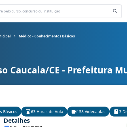
nicipal
Médico - Conhecimentos Básicos
o Caucaia/CE - Prefeitura M
unicipal cargo Médico - Conhecimentos Básicos
s Básicos
63 Horas de Aula
158 Videoaulas
3 Di
Detalhes