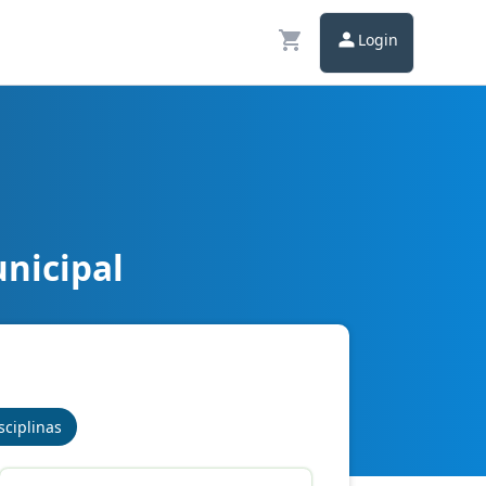
Login
unicipal
sciplinas