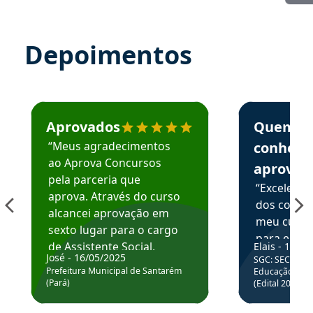
Depoimentos
Estudante José recomenda o Aprova Concursos em depoime
Estudante Elai
Aprovados
Quem
“Meus agradecimentos
conhece
ao Aprova Concursos
aprova
pela parceria que
“Excelente
aprova. Através do curso
dos conte
alcancei aprovação em
meu curso,
sexto lugar para o cargo
para enten
de Assistente Social.
Elais - 15/07
colocar em
José - 16/05/2025
SGC: SEC BA - 
Hoje estou atuando na
através da
Prefeitura Municipal de Santarém
Educação Básic
Prefeitura de Santarém.
(Pará)
(Edital 2025_0
de questõe
Obrigado ao professores