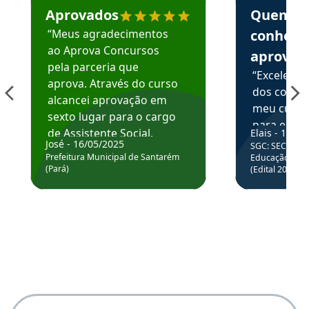
Aprovados
Quem
“Meus agradecimentos
conhece
ao Aprova Concursos
aprova
pela parceria que
“Excelente
aprova. Através do curso
dos conte
alcancei aprovação em
meu curso,
sexto lugar para o cargo
para enten
de Assistente Social.
Elais - 15/07
colocar em
José - 16/05/2025
SGC: SEC BA - 
Hoje estou atuando na
através da
Prefeitura Municipal de Santarém
Educação Básic
Prefeitura de Santarém.
(Pará)
(Edital 2025_0
de questõe
Obrigado ao professores
e ao APROVA!”